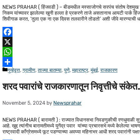
NEWS PRAHAR ( हिंजवडी ) – बीडमधील मस्साजोगचे सरपंच संतोष देशमुख यांची
निकम यांच्यावर झालेल्या खुनी हल्ला हे प्रकरणे ताजे असतानाच आयटी पार्क हिंज
शिवीगाळ करत, ‘तुला एक ना एक दिवस तलवारीने तोडतो’ अशी जीवे मारण्याची
Facebook
X
WhatsApp
गुन्हेवृत्त
,
ग्रामीण
,
ताज्या बातम्या
,
पुणे
,
महाराष्ट्र
,
मुंबई
,
राजकारण
Share
शरद पवारांचे राजकारणातून निवृत्तीचे संके
November 5, 2024
by
Newsprahar
NEWS PRAHAR ( बारामती ) : राज्यात विधानसभा निवडणुकीची रणधुमाळी सुरु 
आहे. खुद्द त्यांनीच बारामतीमध्ये युगेंद्र पवार यांच्या प्रचारसभे मध्ये केलेल्या 
राष्ट्रवादी काँग्रेसमध्ये फूट पडण्याच्या अवघ्या महिनाभर आधी शरद पवारांनी पक्