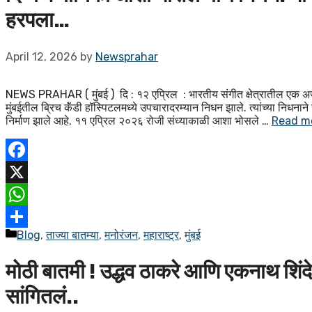
हरपला…
April 12, 2026
by
Newsprahar
NEWS PRAHAR ( मुंबई ) दि : १२ एप्रिल : भारतीय संगीत क्षेत्रातील एक अज
मुंबईतील ब्रिच कॅंडी हॉस्पिटलमध्ये उपचारादरम्यान निधन झाले. त्यांच्या निधनान
निर्माण झाले आहे. ११ एप्रिल २०२६ रोजी संध्याकाळी आशा भोसले …
Read m
Facebook
X
WhatsApp
Blog
,
ताज्या बातम्या
,
मनोरंजन
,
महाराष्ट्र
,
मुंबई
Share
मोठी बातमी ! उद्धव ठाकरे आणि एकनाथ शिंदे 
सांगितलं..