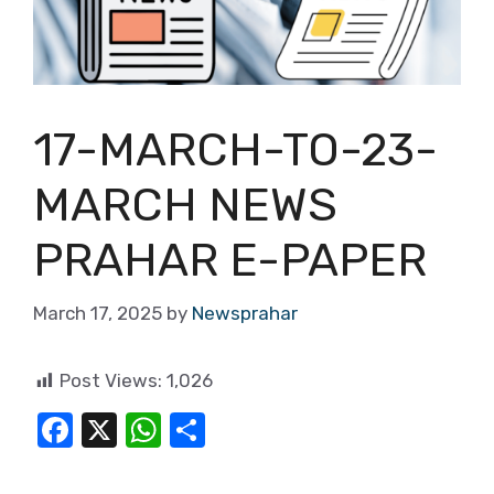
17-MARCH-TO-23-
MARCH NEWS
PRAHAR E-PAPER
March 17, 2025
by
Newsprahar
Post Views:
1,026
F
X
W
S
a
h
h