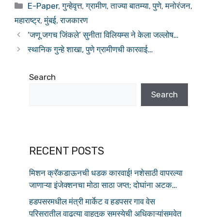
c
at
ar
E-Paper
,
गुन्हेवृत्त
,
ग्रामीण
,
ताज्या बातम्या
,
पुणे
,
मनोरंजन
,
e
s
e
महाराष्ट्र
,
मुंबई
,
राजकारण
b
A
‘जणू जगच जिंकले’ सुनीता विलियम्स ने केला जल्लोष…
o
p
स्थानिक गुन्हे शाखा, पुणे ग्रामीणची कारवाई…
o
p
k
Search
Search
RECENT POSTS
मिशन क्रॅकडाऊनची धडक कारवाई! नशेसाठी वापरल्या
जाणाऱ्या इंजेक्शनचा मोठा साठा जप्त; दोघांना अटक…
हडपसरमधील मंत्री मार्केट व हडपसर गाव वेस
परिसरातील वाढत्या वाहतूक समस्येची अधिकाऱ्यांसमवेत