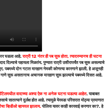
कार घडला आहे.
रात्री 12 नंतर ही पब सुरू होता, त्यादरम्यानच ही घटना
द दिल्याचे पहायला मिळतंय. पुण्यात रात्री उशीरापर्यंत पब सुरू असल्याचे
, पबमध्ये दोन गटात मारहाण नेमकी कोणत्या कारणाने झाली, हे अजूनही
 गाणे सुरू असतानाच अचानक मारहाण सुरू झाल्याचे पबमध्ये दिसत आहे.
 हॉटेलमधील वादाच्या अश्या ऐक ना अनेक घटना घडल्या आहेत
. याबाबत
चे सातत्याने दुर्लक्ष होत आहे. त्यामुळे येरवडा परिसरात मोठ्या प्रमाणात
चा व्हिडीओ व्हायरल झालाय.
पोलिस यावर काही कारवाई करणार का?. हे