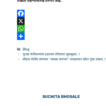
देखील पाहण्यासारखे ठरणार आहे.
F
a
X
c
W
e
h
S
Blog
b
a
h
गुटखा फेरीवाल्यांचा हडपसर परिसरात सुळसुळाट…!
o
t
a
कोंढवा पोलीस ठाण्याचा “आंधळा कारभार” तलाठ्यावर खोटा गुन्हा दाखल…!
o
s
r
k
A
e
p
p
SUCHITA BHOSALE