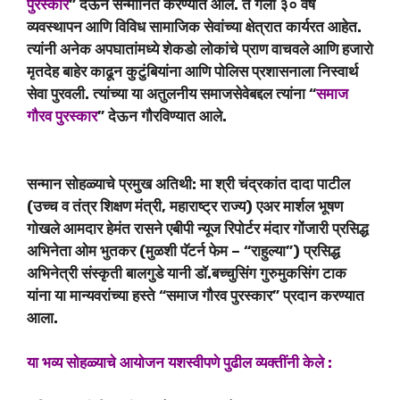
पुरस्कार
” देऊन सन्मानित करण्यात आले. ते गेली ३० वर्षे
व्यवस्थापन आणि विविध सामाजिक सेवांच्या क्षेत्रात कार्यरत आहेत.
त्यांनी अनेक अपघातांमध्ये शेकडो लोकांचे प्राण वाचवले आणि हजारो
मृतदेह बाहेर काढून कुटुंबियांना आणि पोलिस प्रशासनाला निस्वार्थ
सेवा पुरवली. त्यांच्या या अतुलनीय समाजसेवेबद्दल त्यांना “
समाज
गौरव पुरस्कार
” देऊन गौरविण्यात आले.
सन्मान सोहळ्याचे प्रमुख अतिथी: मा श्री चंद्रकांत दादा पाटील
(उच्च व तंत्र शिक्षण मंत्री, महाराष्ट्र राज्य) एअर मार्शल भूषण
गोखले आमदार हेमंत रासने एबीपी न्यूज रिपोर्टर मंदार गोंजारी प्रसिद्ध
अभिनेता ओम भुतकर (मुळशी पॅटर्न फेम – “राहुल्या”) प्रसिद्ध
अभिनेत्री संस्कृती बालगुडे यानी डॉ.बच्चुसिंग गुरुमुकसिंग टाक
यांना या मान्यवरांच्या हस्ते “समाज गौरव पुरस्कार” प्रदान करण्यात
आला.
या भव्य सोहळ्याचे आयोजन यशस्वीपणे पुढील व्यक्तींनी केले :