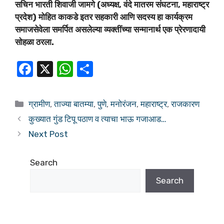
सचिन भारती शिवाजी जामगे (अध्यक्ष, वंदे मातरम संघटना, महाराष्ट्र
प्रदेश) मोहित काकडे इतर सहकारी आणि सदस्य हा कार्यक्रम
समाजसेवेला समर्पित असलेल्या व्यक्तींच्या सन्मानार्थ एक प्रेरणादायी
सोहळा ठरला.
F
X
W
S
a
h
h
c
at
ar
ग्रामीण
,
ताज्या बातम्या
,
पुणे
,
मनोरंजन
,
महाराष्ट्र
,
राजकारण
e
s
e
कुख्यात गुंड टिपू पठाण व त्याचा भाऊ गजाआड…
b
A
Next Post
o
p
o
p
Search
k
Search