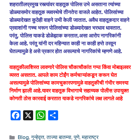
शहरातीलप्रमुख रस्त्यांवर वाहतूक पोलिस उभे असताना त्यांच्या
डोळ्यासमोर वाहतूक व्यवस्थेचे तीनतेरा वाजले आहेत. पोलिसांच्या
डोळ्यादेखत कुठेही वाहने उभी केली जातात. अवैध वाहतूकदार वाहने
प्रवाशांनी गच्च भरून पोलिसांच्या डोळ्यादेखत भरधाव धावतात.
परंतु, पोलिस याकडे डोळेझाक करतात,असा आरोप नागरिकांनी
केला आहे. परंतु यांनी दर महिन्यात काही ना काही हप्ते ठरवून
घेतल्यामुळे हे असे प्रकार होत असल्याचे नागरिकांचे म्हणणे आहे.
वाहतुकीलाशिस्त लावणारे पोलिस चौकाचौकांत गप्पा किंवा मोबाइलवर
व्यस्त असतात. आपले काम टोईंग कर्मचाऱ्यांकडून करून घेत
असल्यामुळे पोलिसांच्या कामचुकारपणामुळे वाहतुकीची गंभीर समस्या
निर्माण झाली आहे.
यावर वाहतूक विभागाचे सहाय्यक पोलीस उपायुक्त
कोणती ठोस कारवाई करतात याकडे नागरिकांचे लक्ष लागले आहे
F
X
W
S
a
h
h
c
at
ar
Blog
,
गुन्हेवृत्त
,
ताज्या बातम्या
,
पुणे
,
महाराष्ट्र