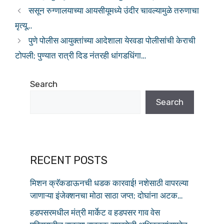
e
s
e
ससून रुग्णालयाच्या आयसीयूमध्ये उंदीर चावल्यामुळे तरुणाचा
b
A
मृत्यू…
o
p
पुणे पोलीस आयुक्तांच्या आदेशाला येरवडा पोलीसांची केराची
o
p
टोपली; पुण्यात रात्री दिड नंतरही धांगडधिंगा…
k
Search
Search
RECENT POSTS
मिशन क्रॅकडाऊनची धडक कारवाई! नशेसाठी वापरल्या
जाणाऱ्या इंजेक्शनचा मोठा साठा जप्त; दोघांना अटक…
हडपसरमधील मंत्री मार्केट व हडपसर गाव वेस