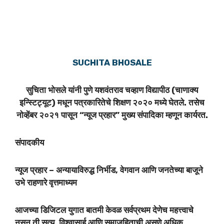
SUCHITA BHOSALE
सुचिता भोसले यांनी पुणे यशवंतराव चव्हाण विद्यापीठ (चाणाक्य
इन्स्टिट्यूट) मधून पत्रकारितेचे शिक्षण २०२० मध्ये घेतले. तसेच
नोव्हेंबर २०२१ पासून “न्यूज प्रहार” मुख्य संपादिका म्हणून कार्यरत.
संपादकीय
न्यूज प्रहार – अन्यायाविरुद्ध निर्भीड, वेगवान आणि जनतेच्या बाजूने
उभे राहणारे वृत्तमाध्यम
आजच्या डिजिटल युगात बातमी केवळ सर्वप्रथम देणेच महत्त्वाचे
नसून ती सत्य, विश्वासार्ह आणि समाजहिताची असणे अधिक