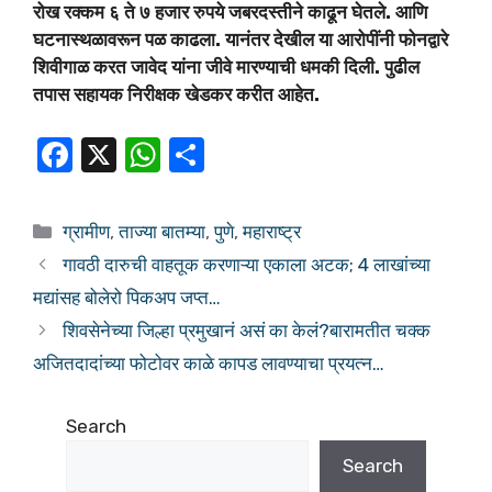
रोख रक्कम ६ ते ७ हजार रुपये जबरदस्तीने काढून घेतले. आणि
घटनास्थळावरून पळ काढला. यानंतर देखील या आरोपींनी फोनद्वारे
शिवीगाळ करत जावेद यांना जीवे मारण्याची धमकी दिली. पुढील
तपास सहायक निरीक्षक खेडकर करीत आहेत.
F
X
W
S
a
h
h
c
at
ar
ग्रामीण
,
ताज्या बातम्या
,
पुणे
,
महाराष्ट्र
e
s
e
गावठी दारुची वाहतूक करणाऱ्या एकाला अटक; 4 लाखांच्या
b
A
मद्यांसह बोलेरो पिकअप जप्त…
o
p
शिवसेनेच्या जिल्हा प्रमुखानं असं का केलं?बारामतीत चक्क
o
p
अजितदादांच्या फोटोवर काळे कापड लावण्याचा प्रयत्न…
k
Search
Search