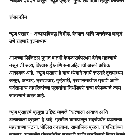
नोव्हेंबर २०२१ पासून “न्यूज प्रहार” मुख्य संपादिका म्हणून कार्यरत.
संपादकीय
न्यूज प्रहार – अन्यायाविरुद्ध निर्भीड, वेगवान आणि जनतेच्या बाजूने
उभे राहणारे वृत्तमाध्यम
आजच्या डिजिटल युगात बातमी केवळ सर्वप्रथम देणेच महत्त्वाचे
नसून ती सत्य, विश्वासार्ह आणि समाजहिताची असणे अधिक
आवश्यक आहे. ‘न्यूज प्रहार’ हे याच ध्येयाने कार्य करणारे वृत्तमाध्यम
असून, अन्याय, भ्रष्टाचार, गुन्हेगारी, प्रशासनातील त्रुटी आणि
सर्वसामान्य नागरिकांच्या प्रश्नांना निर्भीडपणे वाचा फोडण्याचे काम
सातत्याने करत आहे.
न्यूज प्रहारचे प्रमुख उद्दिष्ट म्हणजे “सत्याला आवाज आणि
अन्यायाला प्रहार” हे आहे. ग्रामीण भागापासून शहरांपर्यंत घडणाऱ्या
महत्त्वाच्या घटना, पोलिस कारवाया, सामाजिक प्रश्न, नागरिकांच्या
समस्या, शासकीय योजनांतील अडचणी आणि जनहिताचे विषय वेगाने