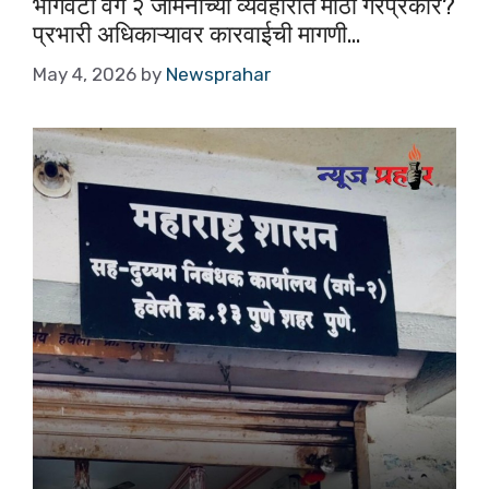
o
p
भोगवटा वर्ग २ जमिनीच्या व्यवहारात मोठा गैरप्रकार?
प्रभारी अधिकाऱ्यावर कारवाईची मागणी…
o
p
k
May 4, 2026
by
Newsprahar