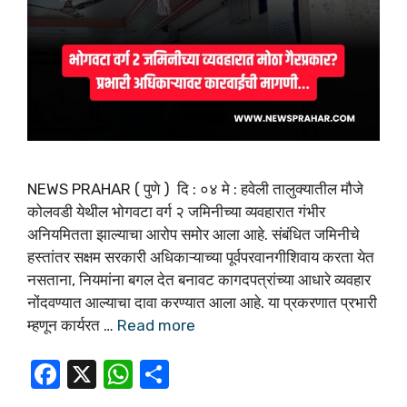
NEWS PRAHAR ( पुणे ) दि : ०४ मे : हवेली तालुक्यातील मौजे
कोलवडी येथील भोगवटा वर्ग २ जमिनीच्या व्यवहारात गंभीर
अनियमितता झाल्याचा आरोप समोर आला आहे. संबंधित जमिनीचे
हस्तांतर सक्षम सरकारी अधिकाऱ्याच्या पूर्वपरवानगीशिवाय करता येत
नसताना, नियमांना बगल देत बनावट कागदपत्रांच्या आधारे व्यवहार
नोंदवण्यात आल्याचा दावा करण्यात आला आहे. या प्रकरणात प्रभारी
म्हणून कार्यरत …
Read more
F
X
W
S
a
h
h