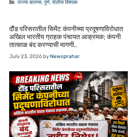
c
at
ar
ताज्या बातम्या
,
पुणे
,
पोलीस विषयक
e
s
e
b
A
o
p
दौंड परिसरातील सिमेंट कंपनीच्या प्रदूषणाविरोधात
अखिल भारतीय ग्राहक पंचायत आक्रमक; कंपनी
o
p
तात्काळ बंद करण्याची मागणी..
k
July 23, 2026
by
Newsprahar