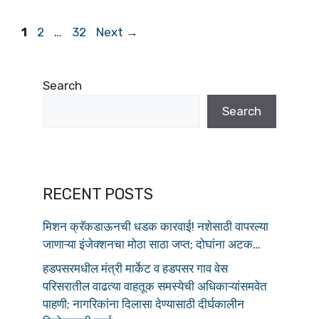
b
A
o
p
1
2
…
32
Next
→
o
p
k
Search
Search
RECENT POSTS
मिशन क्रॅकडाऊनची धडक कारवाई! नशेसाठी वापरल्या
जाणाऱ्या इंजेक्शनचा मोठा साठा जप्त; दोघांना अटक…
हडपसरमधील मंत्री मार्केट व हडपसर गाव वेस
परिसरातील वाढत्या वाहतूक समस्येची अधिकाऱ्यांसमवेत
पाहणी; नागरिकांना दिलासा देण्यासाठी दीर्घकालीन