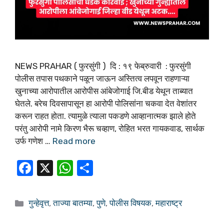
NEWS PRAHAR ( फुरसुंगी ) दि : १९ फेब्रुवारी ​: फुरसुंगी
पोलीस तपास पथकाने पळून जाऊन अस्तित्व लपवून राहणाऱ्या
खुनाच्या आरोपातील आरोपीस आंबेजोगाई जि.बीड येथून ताब्यात
घेतले. बरेच दिवसापासून हा आरोपी पोलिसांना चकवा देत वेशांतर
करून राहत होता. त्यामुळे त्याला पकडणे आव्हानात्मक झाले होते
परंतु आरोपी नामे किरण भैरू चव्हाण, रोहित भरत गायकवाड, सार्थक
उर्फ गणेश …
Read more
F
X
W
S
a
h
h
c
at
ar
गुन्हेवृत्त
,
ताज्या बातम्या
,
पुणे
,
पोलीस विषयक
,
महाराष्ट्र
e
s
e