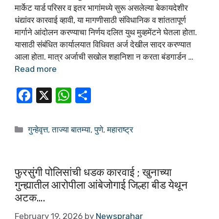
मार्केट यार्ड परिसर व इतर भागांमध्ये सुरू असलेल्या बेकायदेशीर
धंद्यांवर कारवाई व्हावी, या मागणीसाठी संविधानिक व शांततापूर्ण
मार्गाने आंदोलन करण्याचा निर्णय दलित युथ मुव्हमेंटने घेतला होता.
यासाठी संबंधित कार्यालयात विधिवत अर्ज देखील सादर करण्यात
आला होता. मात्र अर्जाची सखोल शहानिशा न करता बंडगार्डन …
Read more
F
X
W
S
a
h
h
c
at
ar
गुन्हेवृत्त
,
ताज्या बातम्या
,
पुणे
,
महाराष्ट्र
e
s
e
b
A
o
p
फुरसुंगी पोलिसांची धडक कारवाई ; खुनाच्या
गुन्ह्यातील आरोपीला आंबेजोगाई जिल्हा बीड येथून
o
p
अटक….
k
February 19, 2026
by
Newsprahar