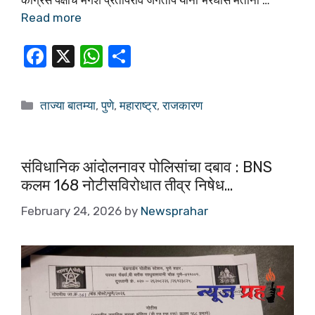
काँग्रेस पक्षाचे मंगेश प्रतापराव जगताप यांनी भरघोस मतांनी …
Read more
F
X
W
S
a
h
h
c
at
ar
ताज्या बातम्या
,
पुणे
,
महाराष्ट्र
,
राजकारण
e
s
e
b
A
o
p
संविधानिक आंदोलनावर पोलिसांचा दबाव : BNS
कलम 168 नोटीसविरोधात तीव्र निषेध…
o
p
k
February 24, 2026
by
Newsprahar