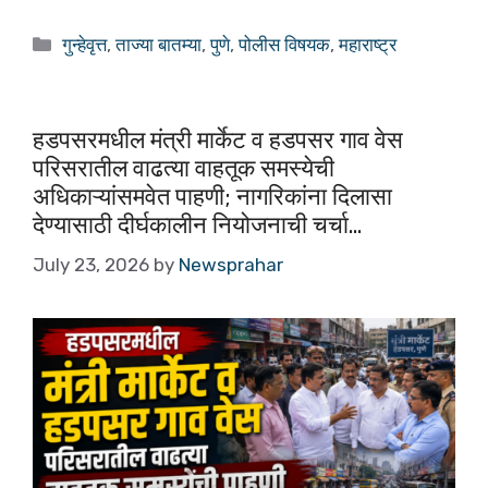
a
h
h
c
at
ar
गुन्हेवृत्त
,
ताज्या बातम्या
,
पुणे
,
पोलीस विषयक
,
महाराष्ट्र
e
s
e
b
A
o
p
हडपसरमधील मंत्री मार्केट व हडपसर गाव वेस
परिसरातील वाढत्या वाहतूक समस्येची
o
p
अधिकाऱ्यांसमवेत पाहणी; नागरिकांना दिलासा
k
देण्यासाठी दीर्घकालीन नियोजनाची चर्चा…
July 23, 2026
by
Newsprahar