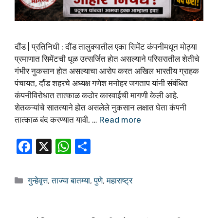
दौंड | प्रतिनिधी : दौंड तालुक्यातील एका सिमेंट कंपनीमधून मोठ्या
प्रमाणात सिमेंटची धूळ उत्सर्जित होत असल्याने परिसरातील शेतीचे
गंभीर नुकसान होत असल्याचा आरोप करत अखिल भारतीय ग्राहक
पंचायत, दौंड शहरचे अध्यक्ष गणेश मनोहर जगताप यांनी संबंधित
कंपनीविरोधात तात्काळ कठोर कारवाईची मागणी केली आहे.
शेतकऱ्यांचे सातत्याने होत असलेले नुकसान लक्षात घेता कंपनी
तात्काळ बंद करण्यात यावी, …
Read more
F
X
W
S
a
h
h
c
at
ar
गुन्हेवृत्त
,
ताज्या बातम्या
,
पुणे
,
महाराष्ट्र
e
s
e
b
A