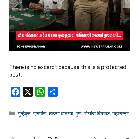
There is no excerpt because this is a protected
post.
F
X
W
S
a
h
h
c
at
ar
गुन्हेवृत्त
,
ग्रामीण
,
ताज्या बातम्या
,
पुणे
,
पोलीस विषयक
,
महाराष्ट्र
e
s
e
b
A