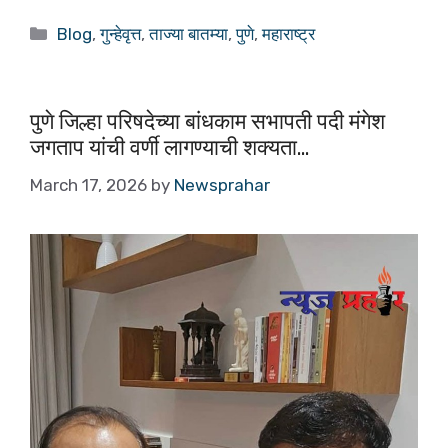
c
at
ar
Blog
,
गुन्हेवृत्त
,
ताज्या बातम्या
,
पुणे
,
महाराष्ट्र
e
s
e
b
A
o
p
पुणे जिल्हा परिषदेच्या बांधकाम सभापती पदी मंगेश
जगताप यांची वर्णी लागण्याची शक्यता…
o
p
k
March 17, 2026
by
Newsprahar