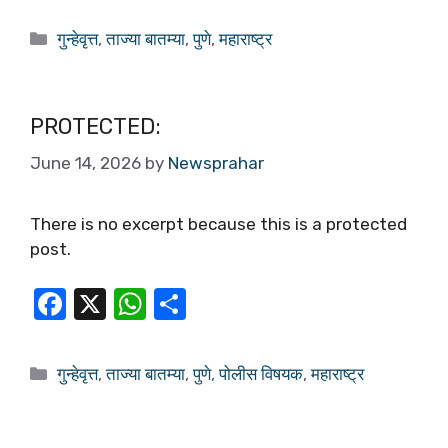
a
h
h
c
at
ar
गुन्हेवृत्त
,
ताज्या बातम्या
,
पुणे
,
महाराष्ट्र
e
s
e
b
A
o
p
PROTECTED:
o
p
June 14, 2026
by
Newsprahar
k
There is no excerpt because this is a protected
post.
F
X
W
S
a
h
h
c
at
ar
गुन्हेवृत्त
,
ताज्या बातम्या
,
पुणे
,
पोलीस विषयक
,
महाराष्ट्र
e
s
e
b
A