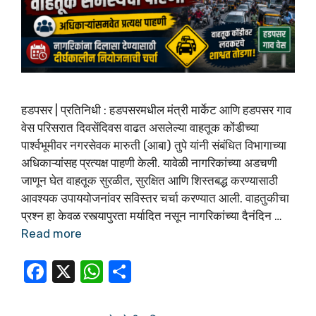
हडपसर | प्रतिनिधी : हडपसरमधील मंत्री मार्केट आणि हडपसर गाव
वेस परिसरात दिवसेंदिवस वाढत असलेल्या वाहतूक कोंडीच्या
पार्श्वभूमीवर नगरसेवक मारुती (आबा) तुपे यांनी संबंधित विभागाच्या
अधिकाऱ्यांसह प्रत्यक्ष पाहणी केली. यावेळी नागरिकांच्या अडचणी
जाणून घेत वाहतूक सुरळीत, सुरक्षित आणि शिस्तबद्ध करण्यासाठी
आवश्यक उपाययोजनांवर सविस्तर चर्चा करण्यात आली. वाहतुकीचा
प्रश्न हा केवळ रस्त्यापुरता मर्यादित नसून नागरिकांच्या दैनंदिन …
Read more
F
X
W
S
a
h
h