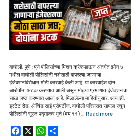
वाघोली, पुणे : पुणे पोलिसांच्या मिशन क्रॅकडाऊन अंतर्गत झोन ७
मधील वाघोली पोलिसांनी नशेसाठी वापरल्या जाणाऱ्या
इंजेक्शनविरोधात मोठी कारवाई केली आहे. या कारवाईत दोन
आरोपींना अटक करण्यात आली असून मोठ्या प्रमाणात इंजेक्शनचा
साठा जप्त करण्यात आला आहे. मिळालेल्या माहितीनुसार, आय.व्ही.
इस्टेट रोड, ऑर्चिड साई प्रॉपर्टीज, वाघोली परिसरात सापळा रचून
पोलिसांनी सूरज पद्माकर भुते (वय १९) …
Read more
F
X
W
S