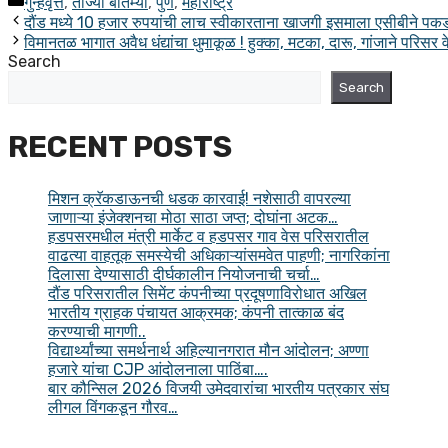
गुन्हेवृत्त
,
ताज्या बातम्या
,
पुणे
,
महाराष्ट्र
Share
दौंड मध्ये 10 हजार रुपयांची लाच स्वीकारताना खाजगी इसमाला एसीबीने पक
विमानतळ भागात अवैध धंद्यांचा धुमाकूळ ! हुक्का, मटका, दारू, गांजाने परिसर 
Search
Search
RECENT POSTS
मिशन क्रॅकडाऊनची धडक कारवाई! नशेसाठी वापरल्या
जाणाऱ्या इंजेक्शनचा मोठा साठा जप्त; दोघांना अटक…
हडपसरमधील मंत्री मार्केट व हडपसर गाव वेस परिसरातील
वाढत्या वाहतूक समस्येची अधिकाऱ्यांसमवेत पाहणी; नागरिकांना
दिलासा देण्यासाठी दीर्घकालीन नियोजनाची चर्चा…
दौंड परिसरातील सिमेंट कंपनीच्या प्रदूषणाविरोधात अखिल
भारतीय ग्राहक पंचायत आक्रमक; कंपनी तात्काळ बंद
करण्याची मागणी..
विद्यार्थ्यांच्या समर्थनार्थ अहिल्यानगरात मौन आंदोलन; अण्णा
हजारे यांचा CJP आंदोलनाला पाठिंबा….
बार कौन्सिल 2026 विजयी उमेदवारांचा भारतीय पत्रकार संघ
लीगल विंगकडून गौरव…