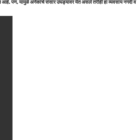
आहे. पण, यामुळे अनेकांचे संसार उघड्यावर येत असले तरीही हा व्यवसाय नगदी व