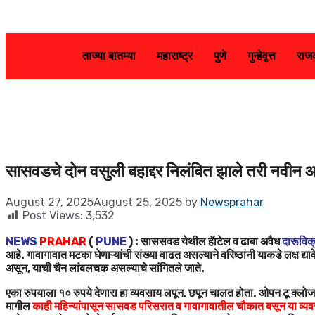
ताज्या बातम्या
महाराष्ट्र
पुणे
गुन्हेवृत्त
राज
सासवडचे दोन वसुली बहाद्दर निलंबित झाले तरी नवीन
August 27, 2025
August 25, 2025
by
Newsprahar
Post Views:
3,532
NEWS
PRAHAR
(
PUNE
) : साससवड येथील हॅाटेल व ढाबा अवैध
दारूविक
आहे. गावागावात मटका घेणाऱ्यांची संख्या वाढत असल्याने वरिष्ठांनी याकडे लक्ष 
असून, याची चैन लांबलचक असल्याचे सांगितले जाते.
एका रुपयाला १० रुपये देणारा हा व्यवसाय लपून, छपून चालत होता. ओपन टू क्लोज
मागील
काही महिन्यांपासून सासवड परिसरात व गावागावातील चौकात बसून या व्