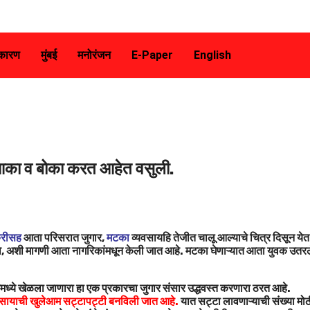
कारण
मुंबई
मनोरंजन
E-Paper
English
 आका व बोका करत आहेत वसुली.
्रीसह
आता परिसरात जुगार,
मटका
व्यवसायहि तेजीत चालू आल्याचे चित्र दिसून येत
द्यावे, अशी मागणी आता नागरिकांमधून केली जात आहे. मटका घेणाऱ्यात आता युवक उतर
मध्ये खेळला जाणारा हा एक प्रकारचा जुगार संसार उद्धवस्त करणारा ठरत आहे.
यवसायाची खुलेआम सट्टापट्टी बनविली जात आहे.
यात सट्टा लावणाऱ्याची संख्या मो