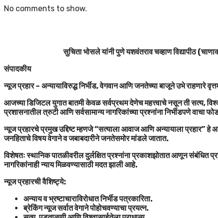
No comments to show.
सुचिता भोसले यांनी पुणे यशवंतराव चव्हाण विद्यापीठ (चाणाक्
संपादकीय
न्यूज प्रहार – अन्यायाविरुद्ध निर्भीड, वेगवान आणि जनतेच्या बाजूने उभे राहणारे वृत्
आजच्या डिजिटल युगात बातमी केवळ सर्वप्रथम देणेच महत्त्वाचे नसून ती सत्य, विश्व
प्रशासनातील त्रुटी आणि सर्वसामान्य नागरिकांच्या प्रश्नांना निर्भीडपणे वाचा फ
न्यूज प्रहारचे प्रमुख उद्दिष्ट म्हणजे “सत्याला आवाज आणि अन्यायाला प्रहार” ह
जनहिताचे विषय वेगाने व जबाबदारीने जनतेसमोर मांडले जातात.
विशेषतः स्थानिक पातळीवरील दुर्लक्षित प्रश्नांना प्रकाशझोतात आणून संबंधित प्र
नागरिकांनाही न्याय मिळवण्यासाठी मदत झाली आहे.
न्यूज प्रहारची वैशिष्ट्ये:
अन्याय व भ्रष्टाचाराविरोधात निर्भीड पत्रकारिता.
ब्रेकिंग न्यूज सर्वात वेगाने पोहोचवण्याचा प्रयत्न.
सत्य, पडताळणी आणि विश्वासार्हतेला प्राधान्य.