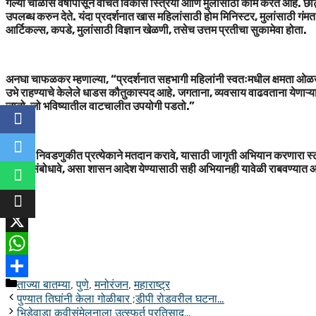
गेल्या चाळीस वर्षांपासून वंचित विकास स्त्रिया आणि मुलांसाठी काम करत आहे. छोट्य
उपलब्ध करुन देते. यंदा प्रदर्शनात खास महिलांसाठी होम मिनिस्टर, मुलांसाठी गंमत
आर्टिकल्स, कपडे, मुलांसाठी विज्ञान खेळणी, तसेच उत्तम प्रतीचा सुकामेवा होता.
अनघा चाफळकर म्हणाल्या, “प्रदर्शनात सहभागी महिलांनी स्वतःमधील क्षमता ओळख
उभे राहण्याचे केलेले धाडस कौतुकास्पद आहे. जगताना, व्यवसाय वाढवताना येणाऱ्या 
जातो, जो भविष्यातील वाटचालीत उपयोगी पडतो.”
येणाऱ्या निवडणुकीत प्रत्येकाने मतदान करावे, यासाठी जागृती अभियान करणारा स्टॉल
अभया संबोधावे, असा शासन आदेश येण्यासाठी सही अभियानही यावेळी राबवण्यात आल
Facebook
X
WhatsApp
Categories
ताज्या बातम्या
,
पुणे
,
मनोरंजन
,
महाराष्ट्र
Share
पुण्यात तिघांनी केला गोळीबार ;डीपी रोडवरील घटना…
भिडेवाडा कवीसंमेलनाला उत्स्फूर्त प्रतिसाद…