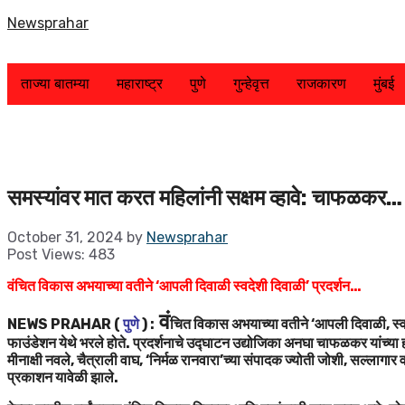
Skip
Newsprahar
to
content
ताज्या बातम्या
महाराष्ट्र
पुणे
गुन्हेवृत्त
राजकारण
मुंबई
समस्यांवर मात करत महिलांनी सक्षम व्हावे: चाफळकर…
October 31, 2024
by
Newsprahar
Post Views:
483
वंचित विकास अभयाच्या वतीने ‘आपली दिवाळी स्वदेशी दिवाळी’ प्रदर्शन…
वं
NEWS PRAHAR (
पुणे
) :
चित विकास अभयाच्या वतीने ‘आपली दिवाळी, स्वदे
फाउंडेशन येथे भरले होते. प्रदर्शनाचे उद्घाटन उद्योजिका अनघा चाफळकर यांच्या ह
मीनाक्षी नवले, चैत्राली वाघ, ‘निर्मळ रानवारा’च्या संपादक ज्योती जोशी, सल्लागा
प्रकाशन यावेळी झाले.