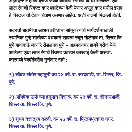
अहमदनगर हायवे ब्रीज जवळ काळया रंगाच्या काचा असलेली एक
लाल रंगाची स्विफ्ट कार पहाटेच्या वेळी येणार असून कार मधील इसम
हे पिस्टल ची देवाण घेवाण करणार आहेत, अशी बातमी मिळाली होती.
सदरची बातमीचा आशय वरीष्ठांना सांगून त्यांचे मार्गदर्शनाखाली
स्थानिक गुन्हे शाखेच्या पथकाने सापळा रचून गोलेगाव ता. शिरूर जि
पुणे गावाकडे जाणारे रोडलगत पुणे – अहमदनगर हायवे ब्रीज येथे
आलेल्या एका लाल रंगाचे स्विफ्ट कारवर कारवाई केली असता,
कारमध्ये रेकॉर्डवरील गुन्हेगार नामे :
१) संकेत संतोष महामुनी वय २४ वर्षे, रा. सरदवाडी, ता. शिरूर, जि.
पुणे.
२) अभिषेक ऊर्फ घ्या हनुमान मिसाळ, वय २३ वर्षे, रा.
सोनारआळी,
शिरूर ता. शिरूर जि. पुणे.
३) शुभम दत्तात्रय दळवी, वय २७ वर्षे, रा. प्रितमप्रकाश नगर,
शिरूर
ता. शिरूर जि. पुणे.