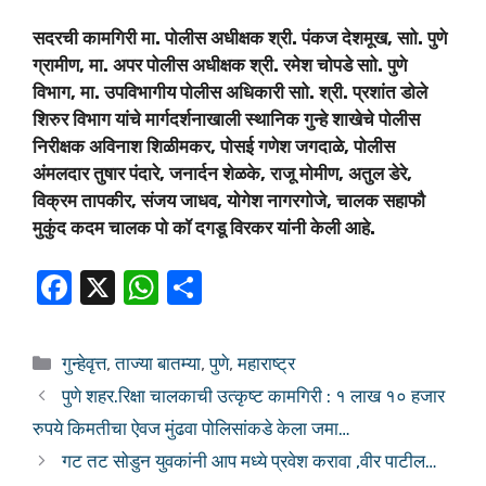
सदरची कामगिरी मा. पोलीस अधीक्षक श्री. पंकज देशमूख, साो. पुणे
ग्रामीण, मा. अपर पोलीस अधीक्षक श्री. रमेश चोपडे साो. पुणे
विभाग, मा. उपविभागीय पोलीस अधिकारी साो. श्री. प्रशांत डोले
शिरुर विभाग यांचे मार्गदर्शनाखाली स्थानिक गुन्हे शाखेचे पोलीस
निरीक्षक अविनाश शिळीमकर, पोसई गणेश जगदाळे, पोलीस
अंमलदार तुषार पंदारे, जनार्दन शेळके, राजू मोमीण, अतुल डेरे,
विक्रम तापकीर, संजय जाधव, योगेश नागरगोजे, चालक सहाफौ
मुकुंद कदम चालक पो कॉ दगडू विरकर यांनी केली आहे.
F
X
W
S
a
h
h
c
at
ar
गुन्हेवृत्त
,
ताज्या बातम्या
,
पुणे
,
महाराष्ट्र
e
s
e
पुणे शहर.रिक्षा चालकाची उत्कृष्ट कामगिरी : १ लाख १० हजार
b
A
रुपये किमतीचा ऐवज मुंढवा पोलिसांकडे केला जमा…
o
p
गट तट सोडुन युवकांनी आप मध्ये प्रवेश करावा ,वीर पाटील…