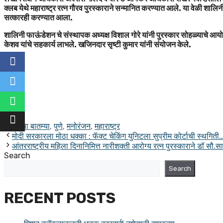
क्लब येथे महाराष्ट्र रत्न गौरव पुरस्काराने सन्मानित करण्यात आले. या वेळी शालिनी
सत्कारही करण्यात आला.
शालिनी फाऊंडेशन चे संस्थापक अध्यक्ष विशाल गोरे यांनी पुरस्कार सोहळ्याचे आ
केशव यांचे सहकार्य लाभले. खजिनदार सृष्टी कुमार यांनी संयोजन केले.
Facebook
X
WhatsApp
Categories
ताज्या बातम्या
,
पुणे
,
मनोरंजन
,
महाराष्ट्र
Share
मोदी सरकारला मोठा धक्का : फॅक्ट चेकिंग युनिटला सुप्रीम कोर्टाची स्थगिती
आंतरराष्ट्रीय महिला दिनानिमित्त नारीशक्ती आरोग्य रत्न पुरस्काराने डॉ सौ.स
Search
Search
RECENT POSTS