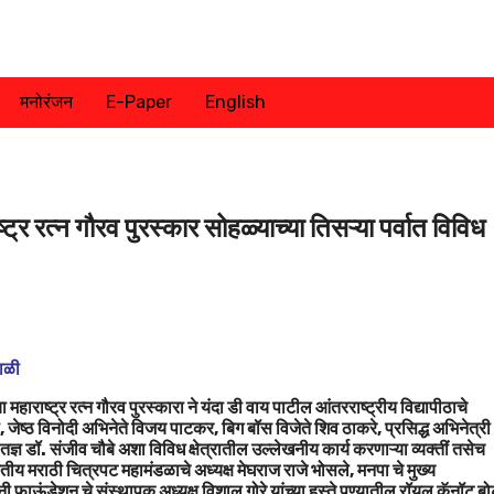
मनोरंजन
E-Paper
English
ट्र रत्न गौरव पुरस्कार सोहळ्याच्या तिसऱ्या पर्वात विविध
याळी
 महाराष्ट्र रत्न गौरव पुरस्कारा ने यंदा डी वाय पाटील आंतरराष्ट्रीय विद्यापीठाचे
, जेष्ठ विनोदी अभिनेते विजय पाटकर, बिग बॉस विजेते शिव ठाकरे, प्रसिद्ध अभिनेत्री
तज्ञ डॉ. संजीव चौबे अशा विविध क्षेत्रातील उल्लेखनीय कार्य करणाऱ्या व्यक्तीं तसेच
य मराठी चित्रपट महामंडळाचे अध्यक्ष मेघराज राजे भोसले, मनपा चे मुख्य
ाऊंडेशन चे संस्थापक अध्यक्ष विशाल गोरे यांच्या हस्ते पुण्यातील रॉयल कॅनॉट ब