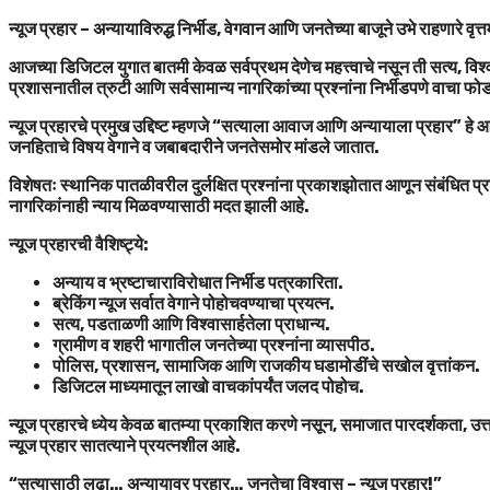
न्यूज प्रहार – अन्यायाविरुद्ध निर्भीड, वेगवान आणि जनतेच्या बाजूने उभे राहणारे वृत्
आजच्या डिजिटल युगात बातमी केवळ सर्वप्रथम देणेच महत्त्वाचे नसून ती सत्य, विश्व
प्रशासनातील त्रुटी आणि सर्वसामान्य नागरिकांच्या प्रश्नांना निर्भीडपणे वाचा फ
न्यूज प्रहारचे प्रमुख उद्दिष्ट म्हणजे “सत्याला आवाज आणि अन्यायाला प्रहार” ह
जनहिताचे विषय वेगाने व जबाबदारीने जनतेसमोर मांडले जातात.
विशेषतः स्थानिक पातळीवरील दुर्लक्षित प्रश्नांना प्रकाशझोतात आणून संबंधित प्र
नागरिकांनाही न्याय मिळवण्यासाठी मदत झाली आहे.
न्यूज प्रहारची वैशिष्ट्ये:
अन्याय व भ्रष्टाचाराविरोधात निर्भीड पत्रकारिता.
ब्रेकिंग न्यूज सर्वात वेगाने पोहोचवण्याचा प्रयत्न.
सत्य, पडताळणी आणि विश्वासार्हतेला प्राधान्य.
ग्रामीण व शहरी भागातील जनतेच्या प्रश्नांना व्यासपीठ.
पोलिस, प्रशासन, सामाजिक आणि राजकीय घडामोडींचे सखोल वृत्तांकन.
डिजिटल माध्यमातून लाखो वाचकांपर्यंत जलद पोहोच.
न्यूज प्रहारचे ध्येय केवळ बातम्या प्रकाशित करणे नसून, समाजात पारदर्शकता, उत
न्यूज प्रहार सातत्याने प्रयत्नशील आहे.
“सत्यासाठी लढा… अन्यायावर प्रहार… जनतेचा विश्वास – न्यूज प्रहार!”