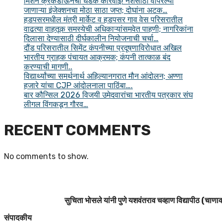
मिशन क्रॅकडाऊनची धडक कारवाई! नशेसाठी वापरल्या
जाणाऱ्या इंजेक्शनचा मोठा साठा जप्त; दोघांना अटक…
हडपसरमधील मंत्री मार्केट व हडपसर गाव वेस परिसरातील
वाढत्या वाहतूक समस्येची अधिकाऱ्यांसमवेत पाहणी; नागरिकांना
दिलासा देण्यासाठी दीर्घकालीन नियोजनाची चर्चा…
दौंड परिसरातील सिमेंट कंपनीच्या प्रदूषणाविरोधात अखिल
भारतीय ग्राहक पंचायत आक्रमक; कंपनी तात्काळ बंद
करण्याची मागणी..
विद्यार्थ्यांच्या समर्थनार्थ अहिल्यानगरात मौन आंदोलन; अण्णा
हजारे यांचा CJP आंदोलनाला पाठिंबा….
बार कौन्सिल 2026 विजयी उमेदवारांचा भारतीय पत्रकार संघ
लीगल विंगकडून गौरव…
RECENT COMMENTS
No comments to show.
सुचिता भोसले यांनी पुणे यशवंतराव चव्हाण विद्यापीठ (चाणाक्
संपादकीय