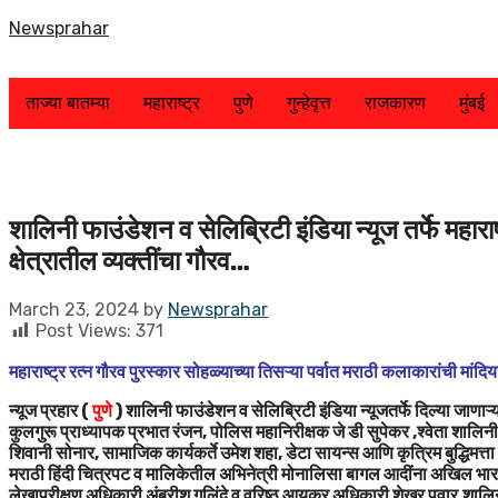
Skip
Newsprahar
to
content
ताज्या बातम्या
महाराष्ट्र
पुणे
गुन्हेवृत्त
राजकारण
मुंबई
शालिनी फाउंडेशन व सेलिब्रिटी इंडिया न्यूज तर्फे महाराष्
क्षेत्रातील व्यक्तींचा गौरव…
March 23, 2024
by
Newsprahar
Post Views:
371
महाराष्ट्र रत्न गौरव पुरस्कार सोहळ्याच्या तिसऱ्या पर्वात मराठी कलाकारांची मांदि
न्यूज प्रहार (
पुणे
) शालिनी फाउंडेशन व सेलिब्रिटी इंडिया न्यूजतर्फे दिल्या जाणाऱ्या
कुलगुरू प्राध्यापक प्रभात रंजन, पोलिस महानिरीक्षक जे डी सुपेकर ,श्वेता शालिनी
शिवानी सोनार, सामाजिक कार्यकर्ते उमेश शहा, डेटा सायन्स आणि कृत्रिम बुद्धिमत्ता 
मराठी हिंदी चित्रपट व मालिकेतील अभिनेत्री मोनालिसा बागल आदींना अखिल भारती
लेखापरीक्षण अधिकारी अंबरीश गलिंदे व वरिष्ठ आयकर अधिकारी शेखर पवार,शालिनी फ