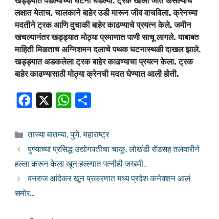
खड्ड्यात पडल्याच्या घटना घडल्या. ट्रक खाली जात असल्याचे
लक्षात येताच, चालकाने बाहेर उडी मारून जीव वाचविला. क्रेनच्या
मदतीने ट्रक आणि दुचाकी बाहेर काढण्याचे प्रयत्न केले. जमीन
खचल्यानंतर खड्ड्यात मोठ्या प्रमाणात पाणी साचू लागले. याबाबत
माहिती मिळताच अग्निशमन दलाचे पथक घटनास्थळी दाखल झाले.
खड्ड्यात अडकलेला ट्रक बाहेर काढण्याचा प्रयत्न केला. ट्रक
बाहेर काढण्यासाठी मोठ्या क्रेनची मदत घेण्यात आली होती.
F
X
W
S
a
h
h
c
at
ar
ताज्या बातम्या
,
पुणे
,
महाराष्ट्र
e
s
e
पुण्याच्या प्रसिद्ध उद्योगपतीचा चाकू, लोखंडी रॉडसह तलवारीने
b
A
हल्ला करून केला खून;हल्ल्यात पत्नीही जखमी..
o
p
वनराज आंदेकर खून प्रकरणात मध्य प्रदेश कनेक्शन आलं
o
p
समोर…
k