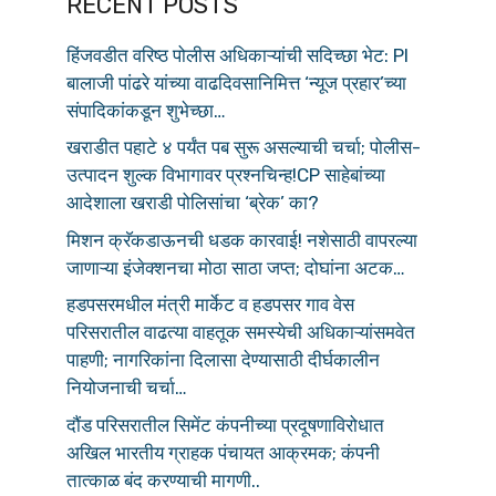
RECENT POSTS
हिंजवडीत वरिष्ठ पोलीस अधिकाऱ्यांची सदिच्छा भेट: PI
बालाजी पांढरे यांच्या वाढदिवसानिमित्त ‘न्यूज प्रहार’च्या
संपादिकांकडून शुभेच्छा…
खराडीत पहाटे ४ पर्यंत पब सुरू असल्याची चर्चा; पोलीस-
उत्पादन शुल्क विभागावर प्रश्नचिन्ह!CP साहेबांच्या
आदेशाला खराडी पोलिसांचा ‘ब्रेक’ का?
मिशन क्रॅकडाऊनची धडक कारवाई! नशेसाठी वापरल्या
जाणाऱ्या इंजेक्शनचा मोठा साठा जप्त; दोघांना अटक…
हडपसरमधील मंत्री मार्केट व हडपसर गाव वेस
परिसरातील वाढत्या वाहतूक समस्येची अधिकाऱ्यांसमवेत
पाहणी; नागरिकांना दिलासा देण्यासाठी दीर्घकालीन
नियोजनाची चर्चा…
दौंड परिसरातील सिमेंट कंपनीच्या प्रदूषणाविरोधात
अखिल भारतीय ग्राहक पंचायत आक्रमक; कंपनी
तात्काळ बंद करण्याची मागणी..