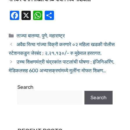
F
X
W
S
a
h
h
c
at
ar
ताज्या बातम्या
,
पुणे
,
महाराष्ट्र
e
s
e
अवैद्य रित्या गांज्या विक्री करणारे ०२ महिला खडकी पोलीस
b
A
स्टेशनकडुन जेरबंद ; २,२१,१३०/- रु मुद्देमाल हस्तगत.
o
p
उच्च शिक्षणमंत्री चंद्रकांत पाटलांची घोषणा ; इंजिनिअरिंग,
o
p
मेडिकलसह 600 अभ्यासक्रमांमध्ये मुलींना मोफत शिक्षण…
k
Search
Search