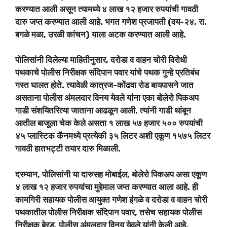
करण्यात आली असून त्यामध्ये ४ लाख १२ हजार रुपयांची गावठी
दारु जप्त करण्यात आली आहे. भगत गणेश प्रजापती (वय-२४, रा.
बगळे मळा, उरळी कांचन) याला अटक करण्यात आली आहे.
पोलिसांनी दिलेल्या माहितीनुसार, दरोडा व वाहन चोरी विरोधी
पथकाचे पोलीस निरीक्षक संदिपान पवार यांचे पथक गुन्हे प्रतिबंध
गस्त घालत होते. त्यावेळी कात्रज-कोंढवा रोड बायपासने जात
असताना पोलीस अंमलदार विनय येवले यांना एका बोलेरो पिकअप
गाडी संशयितरित्या जाताना आढळून आली. त्यांनी गाडी थांबून
आतील बाजूला चेक केले असता १ लाख ५७ हजार ५०० रुपयांची
४५ प्लास्टिक कॅनमध्ये प्रत्येकी ३५ लिटर अशी एकूण १५७५ लिटर
गावठी हातभट्टी तयार दारु मिळाली.
दरम्यान, पोलिसांनी या दारुसह मोबाईल, बोलेरो पिकअप असा एकूण
४ लाख १२ हजार रुपयांचा मुद्देमाल जप्त करण्यात आला आहे. ही
कामगिरी सहायक पोलीस आयुक्त गणेश इंगळे व दरोडा व वाहन चोरी
पथकातील पोलीस निरीक्षक संदिपान पवार, तसेच सहायक पोलीस
निरीक्षक बेरड, पोलीस अंमलदार विनय येवले यांनी केली आहे.