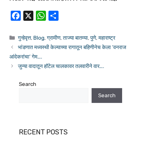
F
X
W
S
a
h
h
c
at
ar
गुन्हेवृत्त
,
Blog
,
ग्रामीण
,
ताज्या बातम्या
,
पुणे
,
महाराष्ट्र
e
s
e
भांडणात मध्यस्थी केल्याच्या रागातून बहिणीनेच केला ‘वनराज
b
A
आंदेकरांचा’ गेम….
o
p
जुन्या वादातून हॉटेल चालकावर तलवारीने वार….
o
p
k
Search
Search
RECENT POSTS