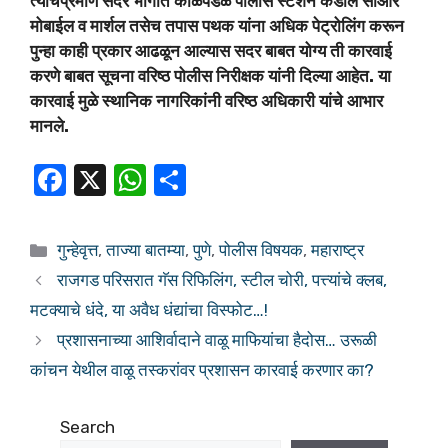
त्याचप्रमाणे सदर भागात काळेपडळ पोलीस स्टेशन कडील सीआर
मोबाईल व मार्शल तसेच तपास पथक यांना अधिक पेट्रोलिंग करून
पुन्हा काही प्रकार आढळून आल्यास सदर बाबत योग्य ती कारवाई
करणे बाबत सूचना वरिष्ठ पोलीस निरीक्षक यांनी दिल्या आहेत. या
कारवाई मुळे स्थानिक नागरिकांनी वरिष्ठ अधिकारी यांचे आभार
मानले.
F
X
W
S
a
h
h
c
at
ar
गुन्हेवृत्त
,
ताज्या बातम्या
,
पुणे
,
पोलीस विषयक
,
महाराष्ट्र
e
s
e
राजगड परिसरात गॅस रिफिलिंग, स्टील चोरी, पत्त्यांचे क्लब,
b
A
मटक्याचे धंदे, या अवैध धंद्यांचा विस्फोट…!
o
p
प्रशासनाच्या आशिर्वादाने वाळू माफियांचा हैदोस… उरूळी
o
p
कांचन येथील वाळू तस्करांवर प्रशासन कारवाई करणार का?
k
Search