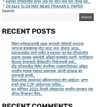
हडपसर परिसरातील लागून थाई स्पा सेंटर मध्ये सुरू गोरख धंदा…
28 April To 04 MAY NEWS PRAHAR E-PAPER
Search
Search
RECENT POSTS
मिशन क्रॅकडाऊनची धडक कारवाई! नशेसाठी वापरल्या
जाणाऱ्या इंजेक्शनचा मोठा साठा जप्त; दोघांना अटक…
हडपसरमधील मंत्री मार्केट व हडपसर गाव वेस परिसरातील
वाढत्या वाहतूक समस्येची अधिकाऱ्यांसमवेत पाहणी; नागरिकांना
दिलासा देण्यासाठी दीर्घकालीन नियोजनाची चर्चा…
दौंड परिसरातील सिमेंट कंपनीच्या प्रदूषणाविरोधात अखिल
भारतीय ग्राहक पंचायत आक्रमक; कंपनी तात्काळ बंद
करण्याची मागणी..
विद्यार्थ्यांच्या समर्थनार्थ अहिल्यानगरात मौन आंदोलन; अण्णा
हजारे यांचा CJP आंदोलनाला पाठिंबा….
बार कौन्सिल 2026 विजयी उमेदवारांचा भारतीय पत्रकार संघ
लीगल विंगकडून गौरव…
RECENT COMMENTS