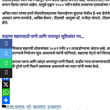
पीएमपीएमएल स्वतःच्या निधीतून ५०० बसेस खरेदी करणार आहे. याव्यतिरिक्त,
करून दिल्या जाणार आहेत. यामुळे एकूण १५०० नवीन बसेस लवकरच प्रवाशांच्या सेव
अजित पवार यांच्या हस्ते पीएमपीएमएलच्या भेकराईनगर बुद्रुक येथील ई-बस डेपो
आमदार अण्णा बनसोडे , आशिष शेलार , पीएमसी आयुक्त डॉ. राजेंद्र भोसले , पीएम
होते.
वाढत्या शहरासाठी पाणी आणि पायाभूत सुविधांवर भर…
पिंपरी-चिंचवड शहराची लोकसंख्या २०४१ पर्यंत ४१ लाख होण्याचा अंदाज आहे, असे अ
सेवा सुधारण्याचे नियोजन सुरू असल्याचे त्यांनी सांगितले. शहराचा मेट्रो मार्ग विस्
सध्या शहराला पवना आणि आंद्रा धरणातून पाणी मिळते. वाढीव गरज भागवण्यासाठी
धरणाचेही पुरेसे पाणी मिळणे आवश्यक असल्याचे मत पवार यांनी व्यक्त केले.
Facebook
X
WhatsApp
ताज्या बातम्या
,
पुणे
,
महाराष्ट्र
,
राजकारण
Share