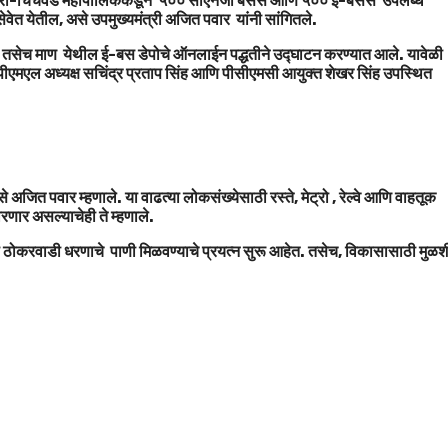
 पिंपरी-चिंचवड महापालिकेकडून ५०० सीएनजी बसेस आणि ५०० ई-बसेस उपलब्ध
ेत येतील, असे उपमुख्यमंत्री अजित पवार यांनी सांगितले.
चे तसेच माण येथील ई-बस डेपोचे ऑनलाईन पद्धतीने उद्घाटन करण्यात आले. यावेळी
पीएमएल अध्यक्ष सचिंद्र प्रताप सिंह आणि पीसीएमसी आयुक्त शेखर सिंह उपस्थित
जित पवार म्हणाले. या वाढत्या लोकसंख्येसाठी रस्ते, मेट्रो , रेल्वे आणि वाहतूक
तारणार असल्याचेही ते म्हणाले.
 ठोकरवाडी धरणाचे पाणी मिळवण्याचे प्रयत्न सुरू आहेत. तसेच, विकासासाठी मुळश