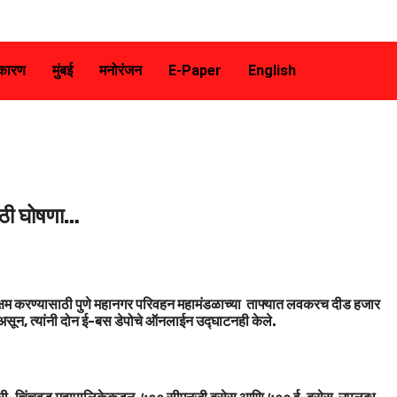
कारण
मुंबई
मनोरंजन
E-Paper
English
ठी घोषणा…
्षम करण्यासाठी पुणे महानगर परिवहन महामंडळाच्या ताफ्यात लवकरच दीड हजार
असून, त्यांनी दोन ई-बस डेपोचे ऑनलाईन उद्घाटनही केले.