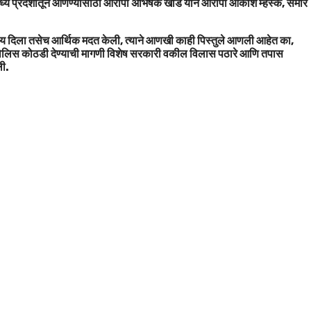
मध्य प्रदेशातून आणण्यासाठी आरोपी अभिषेक खोंड याने आरोपी आकाश म्हस्के, समीर
रय दिला तसेच आर्थिक मदत केली, त्याने आणखी काही पिस्तुले आणली आहेत का,
 पोलिस कोठडी देण्याची मागणी विशेष सरकारी वकील विलास पठारे आणि तपास
ली.