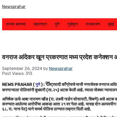
Skip
Newsprahar
to
content
ताज्या बातम्या
महाराष्ट्र
पुणे
गुन्हेवृत्त
राजकारण
मुंबई
वनराज आंदेकर खून प्रकरणात मध्य प्रदेश कनेक्शन
September 26, 2024
by
Newsprahar
Post Views:
313
रा
NEWS PRAHAR (
पुणे
) :
ष्ट्रवादी काँग्रेसचे माजी नगरसेवक वनराज आंदे
करणाऱ्याला पोलिसांनी बुधवारी (ता.२५) अटक केली आहे. त्याला मोक्का न्यायालय
अभिषेक ऊर्फ आबा नारायण खोंड (रा. लक्ष्मी गार्डन सोसायटी, शिवणे) असे अटक कर
करण्यात आलेल्या आरोपींचा आकडा आता २१ वर गेला आहे. यासह दोन अल्पवयीन मुलां
६८, रा. नाना पेठ) याने समर्थ पोलिस ठाण्यात तक्रार दिली आहे.