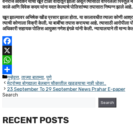
वनराज आंदेकर यांचा खून टोळी वादातून झाला असून त्यासाठी वापरलेली पिस्तुले 
काळे आणि विवेक कदम यांना मदत केल्याचे पोलिसांच्या तपासात निष्पन्न झाले आहे.
खून झाल्यावर अभिषेक खोंड प्रसार झाला होता. या कालावधीत त्याला कोणी आश्
त्याची कोणाला विक्री केली, या बाबींचा तपास करायचा आहे. त्यासाठी आरोपीला
अधिकारी सहायक पोलिस आयुक्त गणेश इंगळे यांनी केली. न्यायालयाने ती मान्य के
Facebook
X
WhatsApp
Categories
गुन्हेवृत्त
,
ताज्या बातम्या
,
पुणे
Share
मेट्रोच्या बोगद्याला बेलबाग चौकातील खड्ड्याचा नाही धोका..
23 September To 29 September News Prahar E-paper
Search
Search
RECENT POSTS