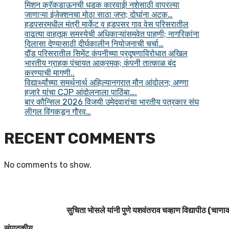
मिशन क्रॅकडाऊनची धडक कारवाई! नशेसाठी वापरल्या
जाणाऱ्या इंजेक्शनचा मोठा साठा जप्त; दोघांना अटक…
हडपसरमधील मंत्री मार्केट व हडपसर गाव वेस परिसरातील
वाढत्या वाहतूक समस्येची अधिकाऱ्यांसमवेत पाहणी; नागरिकांना
दिलासा देण्यासाठी दीर्घकालीन नियोजनाची चर्चा…
दौंड परिसरातील सिमेंट कंपनीच्या प्रदूषणाविरोधात अखिल
भारतीय ग्राहक पंचायत आक्रमक; कंपनी तात्काळ बंद
करण्याची मागणी..
विद्यार्थ्यांच्या समर्थनार्थ अहिल्यानगरात मौन आंदोलन; अण्णा
हजारे यांचा CJP आंदोलनाला पाठिंबा….
बार कौन्सिल 2026 विजयी उमेदवारांचा भारतीय पत्रकार संघ
लीगल विंगकडून गौरव…
RECENT COMMENTS
No comments to show.
सुचिता भोसले यांनी पुणे यशवंतराव चव्हाण विद्यापीठ (चाणाक्
संपादकीय