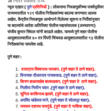
Post Views:
574
न्यूज प्रहार (
पुणे
प्रतिनिधी
) : लोकसभा निवडणुकीच्या पार्श्वभूमीवर
राज्यभरातील १२९ पोलीस निरीक्षकांच्या बदल्या करण्यात आल्या
आहेत. केंद्रीय निवडणूक आयोगाने दिलेल्या सूचना व निर्देशांनुसार
या बदल्यांचे आदेश अतिरिक्त पोलीस महासंचालक (अस्थापना)
संजीव कुमार सिंघल यांनी काढले आहेत. यामध्ये पुणे शहर पोलीस
आयुक्तालयातील ४० तर पिंपरी चिंचवड आयुक्तालयातील १३ पोलीस
निरीक्षकांचा समावेश आहे.
पुणे शहर :
दत्तात्रय विश्वनाथ भापकर. (पुणे शहर ते ठाणे शहर).
विनायक दौलतराव गायकवाड. (पुणे शहर ते ठाणे शहर).
किरण बाळासाहेब बालवडकर. (पुणे शहर ते ठाणे शहर).
निलीमा नितीन पवार .(पुणे शहर ते ठाणे शहर).
सुनिल काशिनाथ झावरे. (पुणे शहर ते ठाणे शहर).
अरविंद खंडेराव माने. (पुणे शहर ते सोलापूर शहर).
जयराम दशरथ पायगुंडे. (पुणे शहर ते नाशिक शहर).