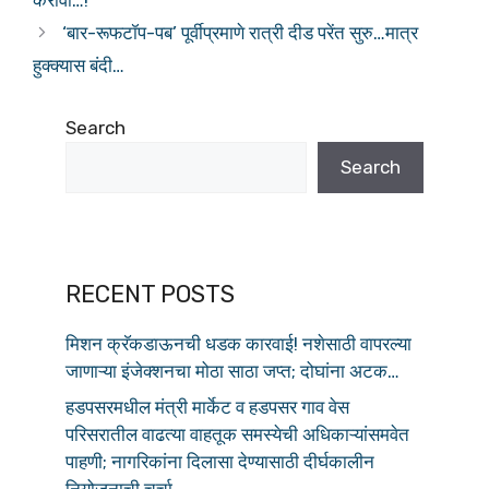
o
p
‘बार-रूफटॉप-पब’ पूर्वीप्रमाणे रात्री दीड परेंत सुरु…मात्र
o
p
हुक्क्यास बंदी…
k
Search
Search
RECENT POSTS
मिशन क्रॅकडाऊनची धडक कारवाई! नशेसाठी वापरल्या
जाणाऱ्या इंजेक्शनचा मोठा साठा जप्त; दोघांना अटक…
हडपसरमधील मंत्री मार्केट व हडपसर गाव वेस
परिसरातील वाढत्या वाहतूक समस्येची अधिकाऱ्यांसमवेत
पाहणी; नागरिकांना दिलासा देण्यासाठी दीर्घकालीन