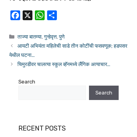
F
X
W
S
a
h
h
c
at
ar
ताज्या बातम्या
,
गुन्हेवृत्त
,
पुणे
e
s
e
आयटी अभियंता महिलेची साडे तीन कोटींची फसवणूक; हडपसर
b
A
येथील घटना…
o
p
चिमुरडीवर चालत्या स्कुल व्हॅनमध्ये लैंगिक अत्याचार…
o
p
k
Search
Search
RECENT POSTS