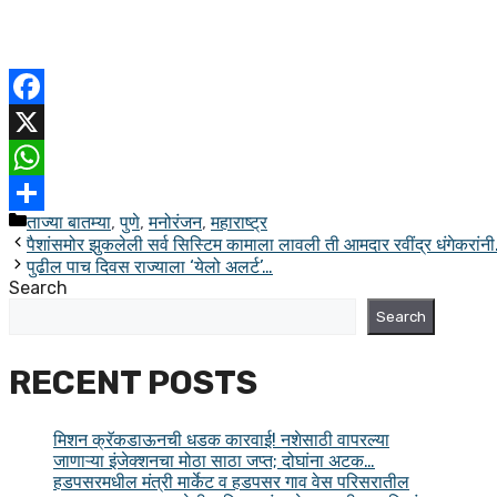
Facebook
X
WhatsApp
ताज्या बातम्या
,
पुणे
,
मनोरंजन
,
महाराष्ट्र
Share
पैशांसमोर झुकलेली सर्व सिस्टिम कामाला लावली ती आमदार रवींद्र धंगेकरांनी
पुढील पाच दिवस राज्याला ‘येलो अलर्ट’…
Search
Search
RECENT POSTS
मिशन क्रॅकडाऊनची धडक कारवाई! नशेसाठी वापरल्या
जाणाऱ्या इंजेक्शनचा मोठा साठा जप्त; दोघांना अटक…
हडपसरमधील मंत्री मार्केट व हडपसर गाव वेस परिसरातील