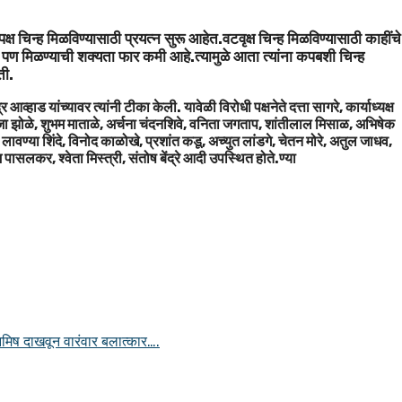
ष चिन्ह मिळविण्यासाठी प्रयत्न सुरू आहेत.वटवृक्ष चिन्ह मिळविण्यासाठी काहींचे
हे.ते पण मिळण्याची शक्यता फार कमी आहे.त्यामुळे आता त्यांना कपबशी चिन्ह
ती.
व्हाड यांच्यावर त्यांनी टीका केली. यावेळी विरोधी पक्षनेते दत्ता सागरे, कार्याध्यक्ष
पूजा झोळे, शुभम माताळे, अर्चना चंदनशिवे, वनिता जगताप, शांतीलाल मिसाळ, अभिषेक
 लावण्या शिंदे, विनोद काळोखे, प्रशांत कडू, अच्युत लांडगे, चेतन मोरे, अतुल जाधव,
पासलकर, श्वेता मिस्त्री, संतोष बेंद्रे आदी उपस्थित होते.ण्या
मिष दाखवून वारंवार बलात्कार….