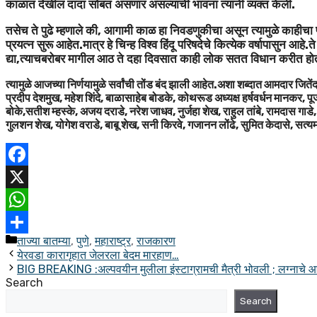
काळात देखील दादा सोबत असणार असल्याची भावना त्यांनी व्यक्त केली.
तसेच ते पुढे म्हणाले की, आगामी काळ हा निवडणुकीचा असून त्यामुळे काहीचा पक्
प्रयत्न सुरू आहेत.मात्र हे चिन्ह विश्व हिंदू परिषदेचे कित्येक वर्षापासुन आ
द्या,त्याचबरोबर मागील आठ ते दहा दिवसात काही लोक सतत विधान करीत हो
त्यामुळे आजच्या निर्णयामुळे सर्वांची तोंड बंद झाली आहेत.अशा शब्दात आमदार जितेंद्र आ
प्रदीप देशमुख, महेश शिंदे, बाळासाहेब बोडके, कोथरूड अध्यक्ष हर्षवर्धन मानकर, 
बोके,सतीश म्हस्के, अजय दराडे, नरेश जाधव, नुर्जहा शेख, राहुल तांबे, रामदास गाडे,
गुलशन शेख, योगेश वराडे, बाबू शेख, सनी किरवे, गजानन लोंढे, सुमित केदासे, सत्यम 
Facebook
X
WhatsApp
Categories
ताज्या बातम्या
,
पुणे
,
महाराष्ट्र
,
राजकारण
Share
येरवडा कारागृहात जेलरला बेदम मारहाण…
BIG BREAKING :अल्पवयीन मुलीला इंस्टाग्रामची मैत्री भोवली ; लग्नाचे आ
Search
Search